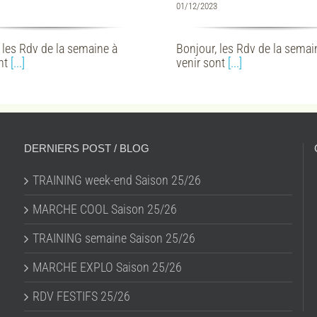
01/12/2023
 les Rdv de la semaine à
Bonjour, les Rdv de la semai
ont
[...]
venir sont
[...]
DERNIERS POST / BLOG
TRAINING week-end Saison 25/26
MARCHE COOL Saison 25/26
TRAINING semaine Saison 25/26
MARCHE EXPLO Saison 25/26
RDV FESTIFS 25/26