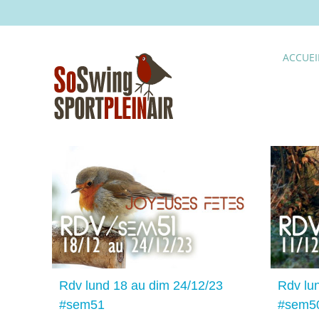
Skip
to
content
ACCUEI
/12/23
Rdv lund 11 au dim 17/12/23
#sem50
Rdv lund 18 au dim 24/12/23
Rdv lu
#sem51
#sem5