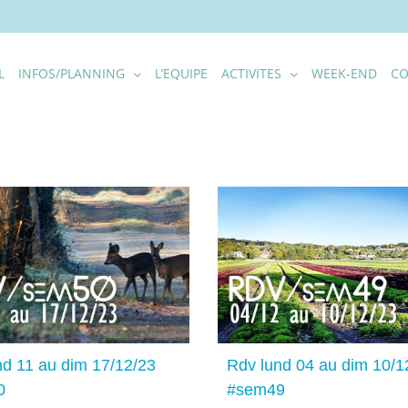
L
INFOS/PLANNING
L’EQUIPE
ACTIVITES
WEEK-END
CO
Rdv lund 04 au dim 10/12/23
#sem49
nd 11 au dim 17/12/23
Rdv lund 04 au dim 10/1
0
#sem49