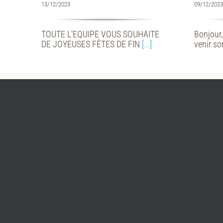
13/12/2023
09/12/2023
TOUTE L'EQUIPE VOUS SOUHAITE
Bonjour,
DE JOYEUSES FÊTES DE FIN
[...]
venir s