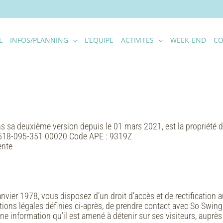
L
INFOS/PLANNING
L’EQUIPE
ACTIVITES
WEEK-END
CO
ans sa deuxième version depuis le 01 mars 2021, est la propriété 
: 518-095-351 00020 Code APE : 9319Z
ente
anvier 1978, vous disposez d’un droit d’accès et de rectificatio
ditions légales définies ci-après, de prendre contact avec So Swi
e information qu’il est amené à détenir sur ses visiteurs, auprès 