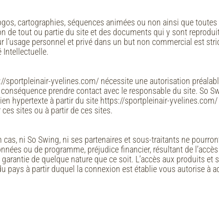
logos, cartographies, séquences animées ou non ainsi que toutes œ
ation de tout ou partie du site et des documents qui y sont reprod
r l’usage personnel et privé dans un but non commercial est stri
Intellectuelle.
s://sportpleinair-yvelines.com/ nécessite une autorisation préala
en conséquence prendre contact avec le responsable du site. So 
 lien hypertexte à partir du site https://sportpleinair-yvelines.co
 ces sites ou à partir de ces sites.
ucun cas, ni So Swing, ni ses partenaires et sous-traitants ne pou
nnées ou de programme, préjudice financier, résultant de l’accès ou
garantie de quelque nature que ce soit. L’accès aux produits et ser
u pays à partir duquel la connexion est établie vous autorise à ac