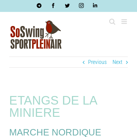
Skip
Telegram
Facebook
Twitter
Instagram
LinkedIn
to
content
Previous
Next
ETANGS DE LA
MINIERE
MARCHE NORDIQUE