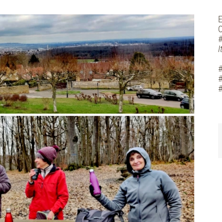
E
C
#
I