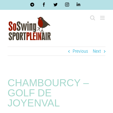
Skip
Telegram
Facebook
Twitter
Instagram
LinkedIn
to
content
Previous
Next
CHAMBOURCY –
GOLF DE
JOYENVAL