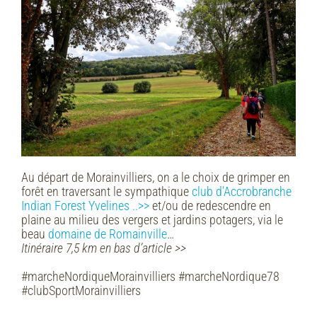
Au départ de Morainvilliers, on a le choix de grimper en
forêt en traversant le sympathique
club d’Accrobranche
Indian Forest Yvelines ..>>
et/ou de redescendre en
plaine au milieu des vergers et jardins potagers, via le
beau
domaine de Romainville
…
Itinéraire 7,5 km en bas d’article >>
#marcheNordiqueMorainvilliers #marcheNordique78
#clubSportMorainvilliers