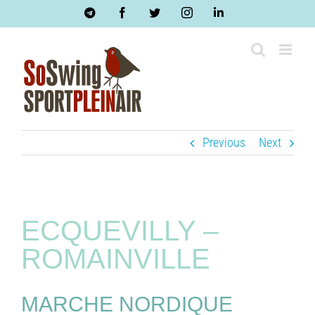
Skip
Telegram
Facebook
Twitter
Instagram
LinkedIn
to
content
Previous
Next
ECQUEVILLY –
ROMAINVILLE
MARCHE NORDIQUE