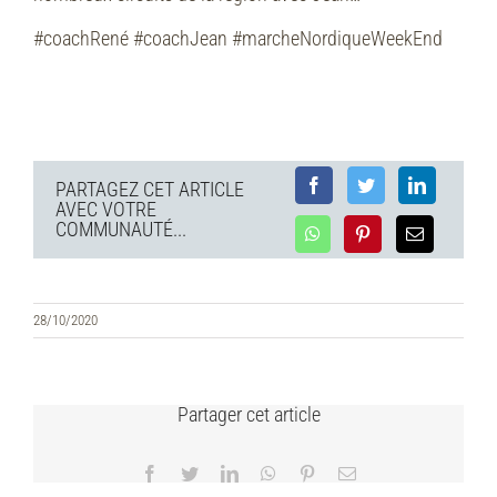
#coachRené #coachJean #marcheNordiqueWeekEnd
PARTAGEZ CET ARTICLE
AVEC VOTRE
COMMUNAUTÉ...
28/10/2020
Partager cet article
Facebook
Twitter
LinkedIn
WhatsApp
Pinterest
Email