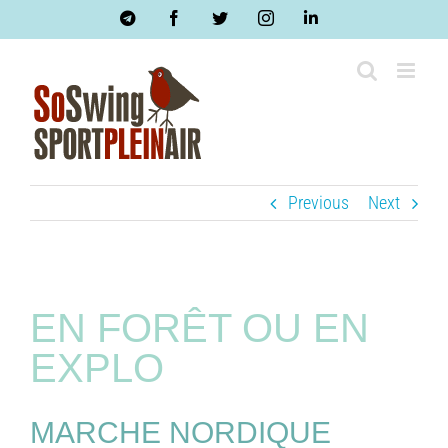
Skip
Telegram
Facebook
Twitter
Instagram
LinkedIn
to
content
Previous
Next
EN FORÊT OU EN
EXPLO
MARCHE NORDIQUE