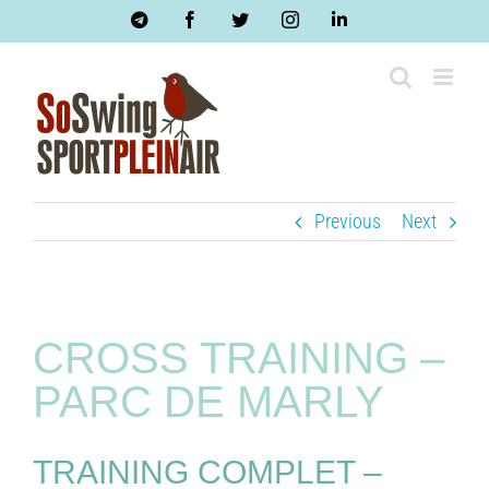
Skip
Telegram
Facebook
Twitter
Instagram
LinkedIn
to
content
Previous
Next
CROSS TRAINING –
PARC DE MARLY
TRAINING COMPLET –