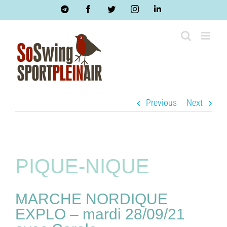
Skip
Telegram
Facebook
Twitter
Instagram
LinkedIn
to
content
Previous
Next
PIQUE-NIQUE
MARCHE NORDIQUE
EXPLO – mardi 28/09/21