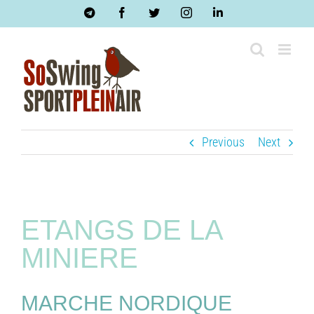
Skip
Telegram
Facebook
Twitter
Instagram
LinkedIn
to
content
Previous
Next
ETANGS DE LA
MINIERE
MARCHE NORDIQUE