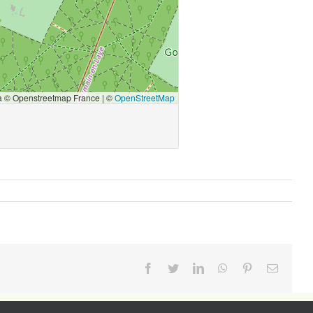
Facebook
Twitter
LinkedIn
WhatsApp
Pinterest
Email