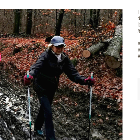
E
d
l
I
#
#