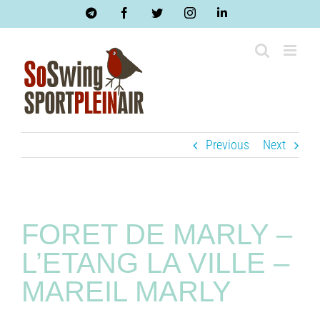
Skip
Telegram
Facebook
Twitter
Instagram
LinkedIn
to
content
Previous
Next
FORET DE MARLY –
L’ETANG LA VILLE –
MAREIL MARLY