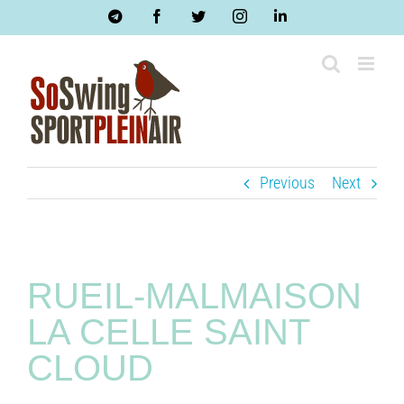
Skip
Telegram
Facebook
Twitter
Instagram
LinkedIn
to
content
Previous
Next
RUEIL-MALMAISON
LA CELLE SAINT
CLOUD