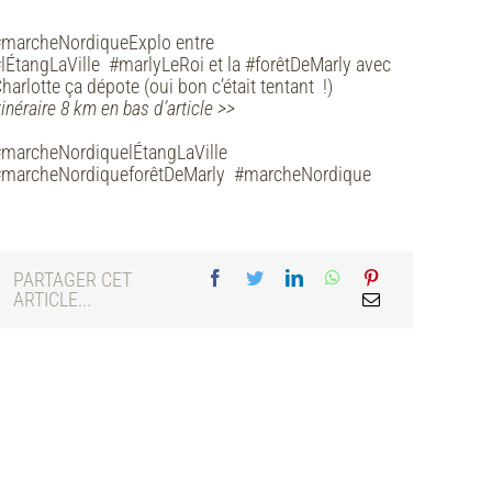
marcheNordiqueExplo entre
lÉtangLaVille #marlyLeRoi et la #forêtDeMarly avec
harlotte ça dépote (oui bon c’était tentant !)
tinéraire 8 km en bas d’article >>
marcheNordiquelÉtangLaVille
#marcheNordiqueforêtDeMarly #marcheNordique
PARTAGER CET
ARTICLE...