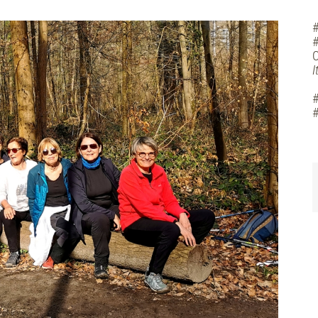
#
#
C
I
#