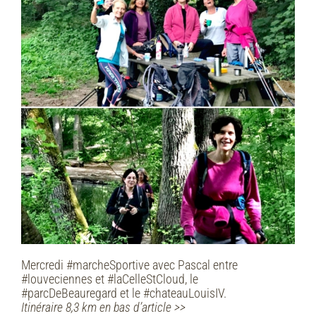
Mercredi #marcheSportive avec Pascal entre
#louveciennes et #laCelleStCloud, le
#parcDeBeauregard et le #chateauLouisIV.
Itinéraire 8,3 km en bas d’article >>