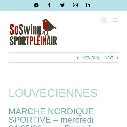
Skip
Telegram
Facebook
Twitter
Instagram
LinkedIn
to
content
Previous
Next
LOUVECIENNES
MARCHE NORDIQUE
SPORTIVE – mercredi