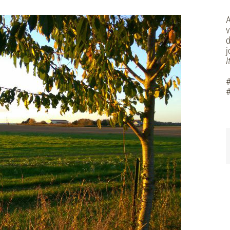
A
v
d
j
I
#