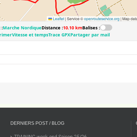
DERNIERS POST / BLOG
TRAINING week-end Saison 25/26