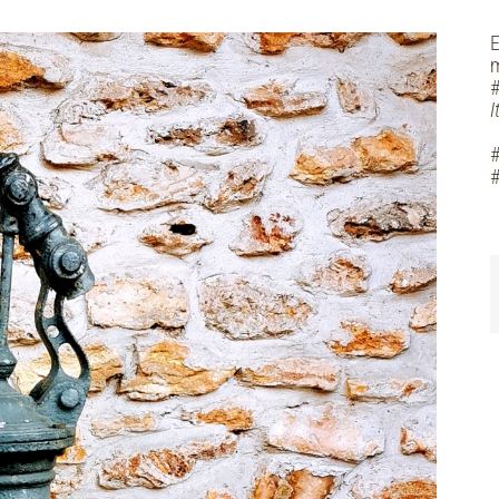
E
m
#
I