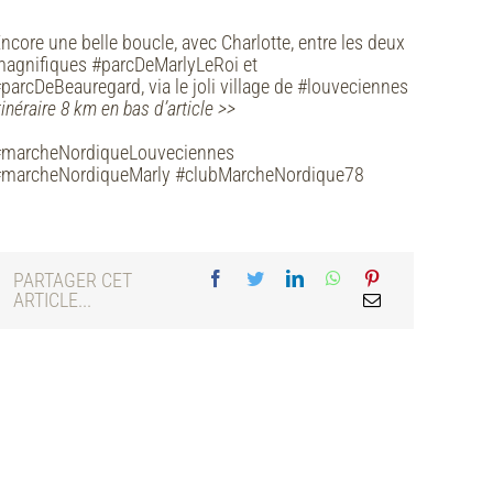
ncore une belle boucle, avec Charlotte, entre les deux
agnifiques #parcDeMarlyLeRoi et
parcDeBeauregard, via le joli village de #louveciennes
tinéraire 8 km en bas d’article >>
#marcheNordiqueLouveciennes
#marcheNordiqueMarly #clubMarcheNordique78
PARTAGER CET
ARTICLE...