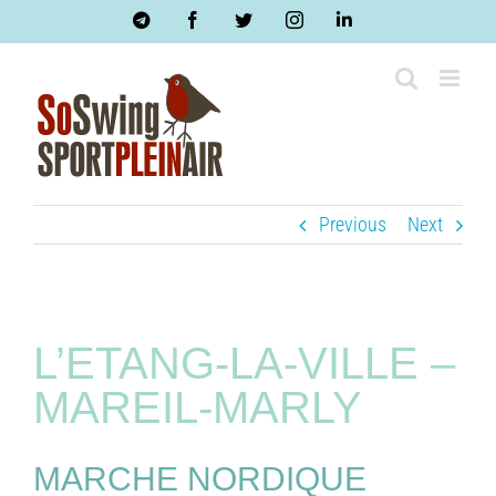
Skip
Telegram
Facebook
Twitter
Instagram
LinkedIn
to
content
Previous
Next
L’ETANG-LA-VILLE –
MAREIL-MARLY
MARCHE NORDIQUE