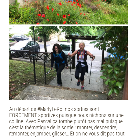
Au départ de #MarlyLeRoi nos sorties sont
FORCEMENT sportives puisque nous nichons sur une
colline. Avec Pascal ça tombe plutôt pas mal puisque
c’est la thématique de la sortie : monter, descendre,
remonter, enjamber, glisser… Et on ne vous dit pas tout