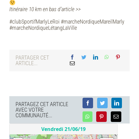
Itinéraire 10 km en bas d’article >>
#clubSportifMarlyLeRoi #marcheNordiqueMareilMarly
#marcheNordiqueLétangLaVille
PARTAGER CET
ARTICLE...
PARTAGEZ CET ARTICLE
AVEC VOTRE
COMMUNAUTÉ...