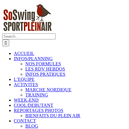
Skip
Telegram
Facebook
Twitter
Instagram
LinkedIn
to
content
Search
for:
ACCUEIL
INFOS/PLANNING
NOS FORMULES
LES RDV HEBDOS
INFOS PRATIQUES
L’EQUIPE
ACTIVITES
MARCHE NORDIQUE
TRAINING
WEEK-END
COOL/DEBUTANT
REPORTAGES PHOTOS
BIENFAITS DU PLEIN AIR
CONTACT
BLOG