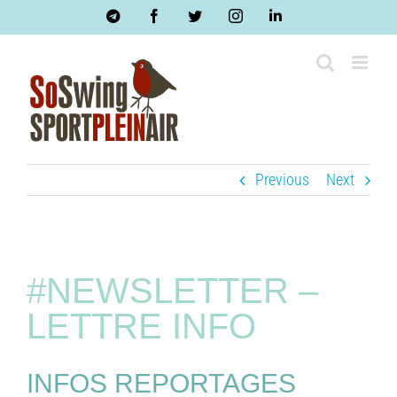
Skip
Telegram
Facebook
Twitter
Instagram
LinkedIn
to
content
Previous
Next
#NEWSLETTER –
LETTRE INFO
INFOS REPORTAGES