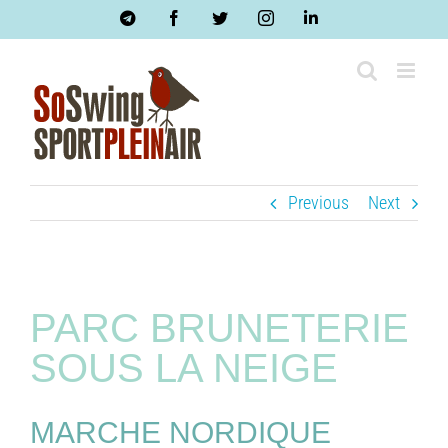
Skip
Telegram
Facebook
Twitter
Instagram
LinkedIn
to
content
Previous
Next
PARC BRUNETERIE
SOUS LA NEIGE
MARCHE NORDIQUE