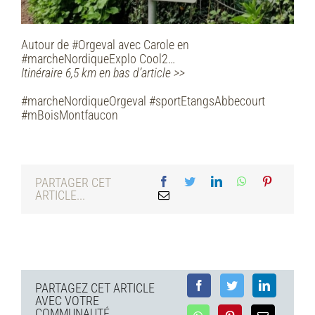
Autour de #Orgeval avec Carole en
#marcheNordiqueExplo Cool2…
Itinéraire 6,5 km en bas d’article >>
#marcheNordiqueOrgeval #sportEtangsAbbecourt
#mBoisMontfaucon
PARTAGER CET
ARTICLE...
PARTAGEZ CET ARTICLE
AVEC VOTRE
COMMUNAUTÉ...