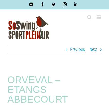
Skip
Telegram
Facebook
Twitter
Instagram
LinkedIn
to
content
Previous
Next
ORVEVAL –
ETANGS
ABBECOURT