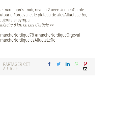
e mardi après-midi, niveau 2 avec #coachCarole
utour d’#orgeval et le plateau de #lesAlluetsLeRoi,
oujours si sympa !
tinéraire 6 km en bas d’article >>
#marcheNordique78 #marcheNordiqueOrgeval
marcheNordiquelesAlluetsLeRoi
PARTAGER CET
ARTICLE...