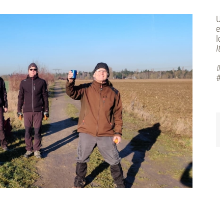
U
e
l
I
#
#