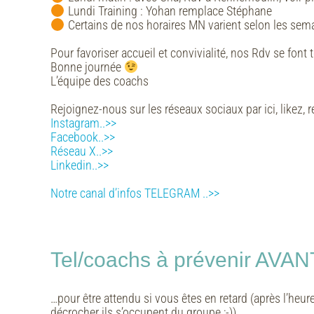
Lundi Training :
Yohan remplace Stéphane
Certains de nos horaires MN varient selon les semai
Pour favoriser accueil et convivialité, nos Rdv se fon
Bonne journée
L’équipe des coachs
Rejoignez-nous sur les réseaux sociaux par ici, likez, r
Instagram..>>
Facebook..>>
Réseau X..>>
Linkedin..>>
Notre canal d’infos TELEGRAM ..>>
Tel/coachs à prévenir AV
…pour être attendu si vous êtes en retard (après l’heur
décrocher ils s’occupent du groupe ;-))