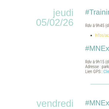
jeudi
#Traini
05/02/26
Rdv à 9h45 (d
Infos/ac
#MNExp
Rdv à 9h15 (dé
Adresse :
park
Lien GPS :
Cli
vendredi
#MNExp