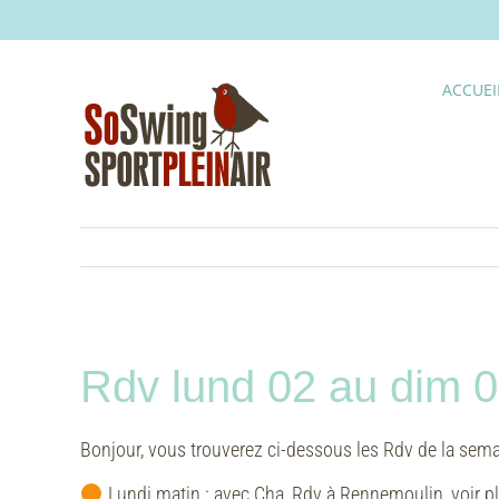
Skip
to
content
ACCUEI
Rdv lund 02 au dim 
Bonjour, vous trouverez ci-dessous les Rdv de la sem
Lundi matin :
avec Cha, Rdv à Rennemoulin, voir p