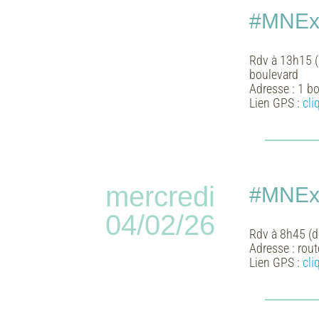
#MNExp
Rdv à 13h15 (
boulevard
Adresse :
1 bo
Lien GPS :
cli
mercredi
#MNExp
04/02/26
Rdv à 8h45 (dé
Adresse :
rout
Lien GPS :
cli