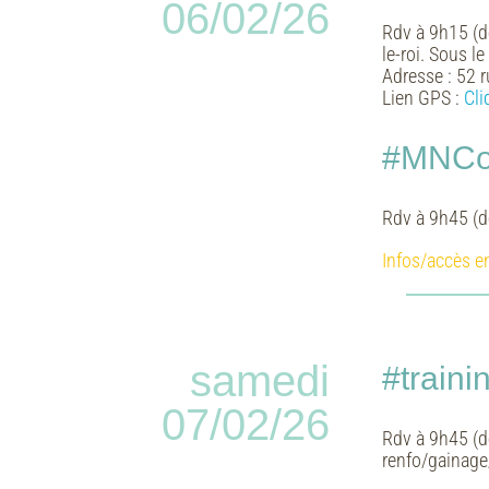
06/02/26
Rdv à 9h15 (dé
le-roi. Sous l
Adresse :
52 r
Lien GPS :
Cli
#MNCoo
Rdv à 9h45 (d
Infos/accès e
samedi
#train
07/02/26
Rdv à 9h45 (d
renfo/gainage