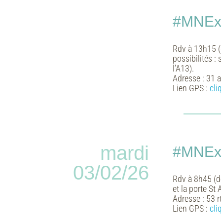
#MNExp
Rdv à 13h15 (
possibilités :
l’A13).
Adresse :
31 a
Lien GPS :
cli
mardi
#MNExp
03/02/26
Rdv à 8h45 (dé
et la porte St
Adresse :
53 r
Lien GPS :
cli