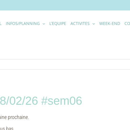
L
INFOS/PLANNING
L’EQUIPE
ACTIVITES
WEEK-END
CO
08/02/26 #sem06
aine prochaine.
lus bas