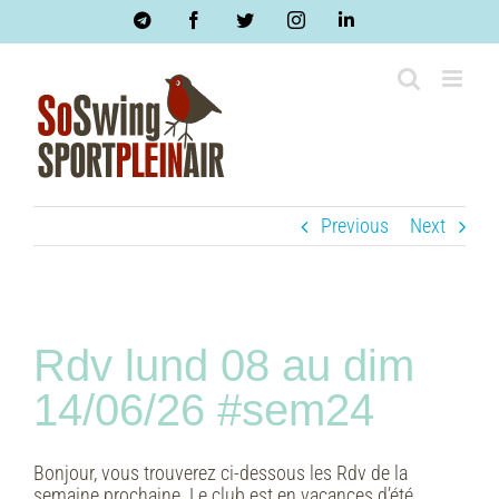
Skip
Telegram
Facebook
Twitter
Instagram
LinkedIn
to
content
Previous
Next
Rdv lund 08 au dim
14/06/26 #sem24
Bonjour, vous trouverez ci-dessous les Rdv de la
semaine prochaine. Le club est en vacances d’été