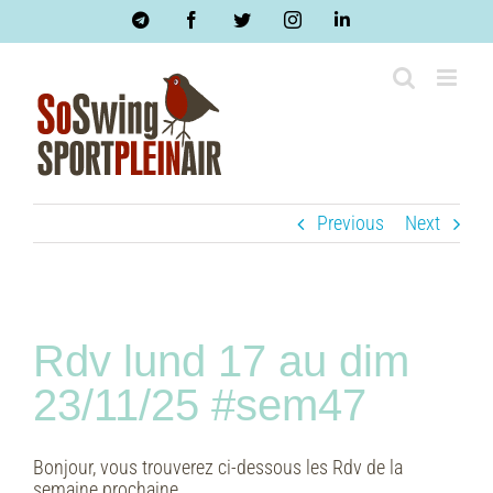
Skip
Telegram
Facebook
Twitter
Instagram
LinkedIn
to
content
Previous
Next
Rdv lund 17 au dim
23/11/25 #sem47
Bonjour, vous trouverez ci-dessous les Rdv de la
semaine prochaine.