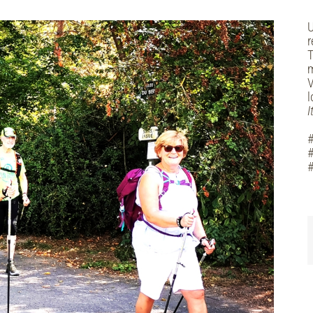
U
r
T
m
V
l
I
#
#