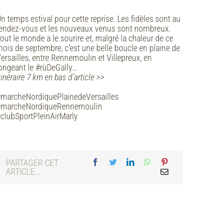
n temps estival pour cette reprise. Les fidèles sont au
endez-vous et les nouveaux venus sont nombreux.
out le monde a le sourire et, malgré la chaleur de ce
ois de septembre, c’est une belle boucle en plaine de
ersailles, entre Rennemoulin et Villepreux, en
ongeant le #rùDeGally…
tinéraire 7 km en bas d’article >>
marcheNordiquePlainedeVersailles
#marcheNordiqueRennemoulin
clubSportPleinAirMarly
PARTAGER CET
ARTICLE...