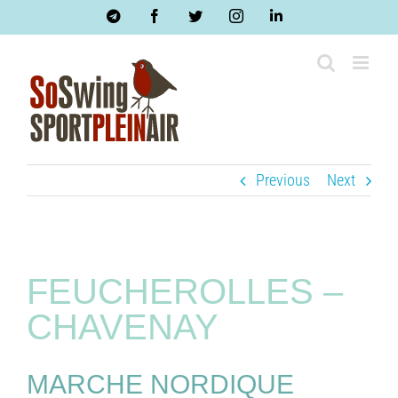
Skip
Telegram
Facebook
Twitter
Instagram
LinkedIn
to
content
Previous
Next
FEUCHEROLLES –
CHAVENAY
MARCHE NORDIQUE