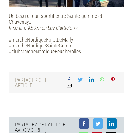
Un beau circuit sportif entre Sainte-gemme et
Chavenay…
Itinéraire 9,6 km en bas d’article >>
#marcheNordiqueForetDeMarly
#marcheNordiqueSainteGemme
#clubMarcheNordiqueFeucherolles
PARTAGER CET
ARTICLE...
PARTAGEZ CET ARTICLE
AVEC VOTRE