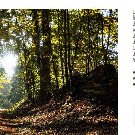
L
f
d
#
d
C
d
I
#
#