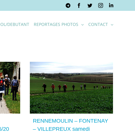
Telegram
Facebook
Twitter
Instagram
LinkedIn
OL/DEBUTANT
REPORTAGES PHOTOS
CONTACT
NTENAY –
 29/02/20
RENNEMOULIN – FONTENAY
6/20
– VILLEPREUX samedi