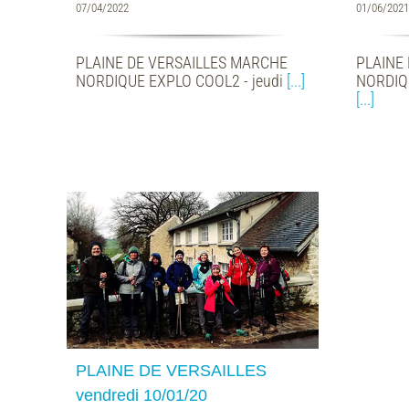
07/04/2022
01/06/2021
PLAINE DE VERSAILLES MARCHE
PLAINE
NORDIQUE EXPLO COOL2 - jeudi
[...]
NORDIQU
[...]
LES
0
PLAINE DE VERSAILLES
vendredi 10/01/20