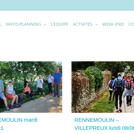
L
INFOS/PLANNING
L’EQUIPE
ACTIVITES
WEEK-END
CO
RENNEMOULIN – VILLEPREUX
RENNEMOULIN – FO
lundi 08/06/20
VILLEPREUX samedi
MOULIN mardi
RENNEMOULIN –
21
VILLEPREUX lundi 08/0