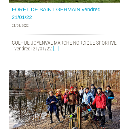
FORÊT DE SAINT-GERMAIN vendredi
21/01/22
21/01/2022
GOLF DE JOYENVAL MARCHE NORDIQUE SPORTIVE
- vendredi 21/01/22
[...]