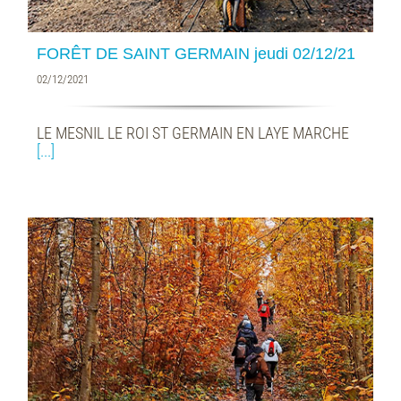
FORÊT DE SAINT GERMAIN jeudi 02/12/21
02/12/2021
LE MESNIL LE ROI ST GERMAIN EN LAYE MARCHE
[...]