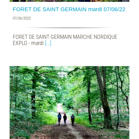
FORET DE SAINT GERMAIN mardi 07/06/22
07/06/2022
FORET DE SAINT GERMAIN MARCHE NORDIQUE
EXPLO - mardi
[...]