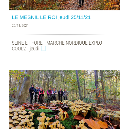
LE MESNIL LE ROI jeudi 25/11/21
25/11/2021
SEINE ET FORET MARCHE NORDIQUE EXPLO
COOL2 - jeudi
[...]