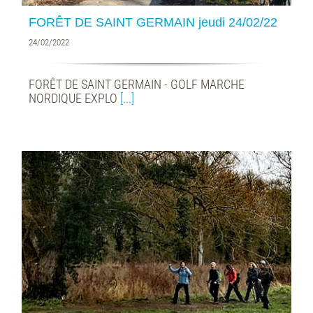
FORÊT DE SAINT GERMAIN jeudi 24/02/22
24/02/2022
FORÊT DE SAINT GERMAIN - GOLF MARCHE
NORDIQUE EXPLO
[...]