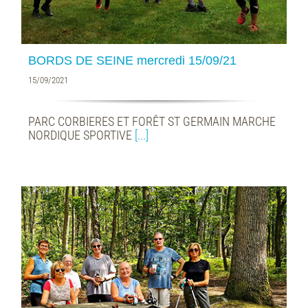
BORDS DE SEINE mercredi 15/09/21
15/09/2021
PARC CORBIERES ET FORÊT ST GERMAIN MARCHE
NORDIQUE SPORTIVE
[...]