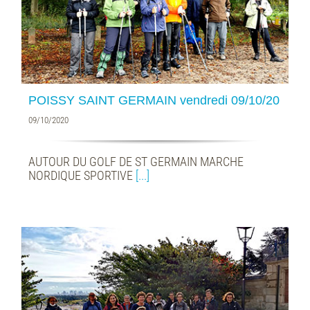
POISSY SAINT GERMAIN vendredi 09/10/20
09/10/2020
AUTOUR DU GOLF DE ST GERMAIN MARCHE
NORDIQUE SPORTIVE
[...]