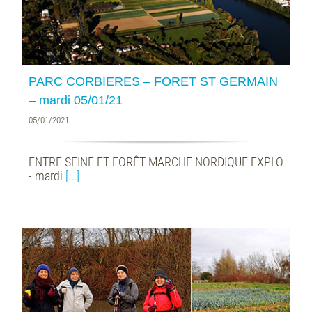
PARC CORBIERES – FORET ST GERMAIN
– mardi 05/01/21
05/01/2021
ENTRE SEINE ET FORÊT MARCHE NORDIQUE EXPLO
- mardi
[...]