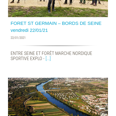
FORET ST GERMAIN – BORDS DE SEINE
vendredi 22/01/21
22/01/2021
ENTRE SEINE ET FORÊT MARCHE NORDIQUE
SPORTIVE EXPLO -
[...]