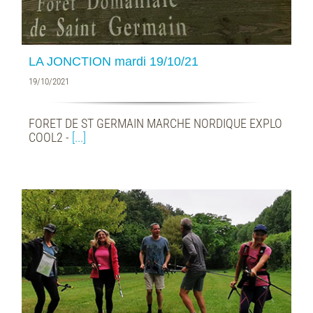
LA JONCTION mardi 19/10/21
19/10/2021
FORET DE ST GERMAIN MARCHE NORDIQUE EXPLO
COOL2 -
[...]