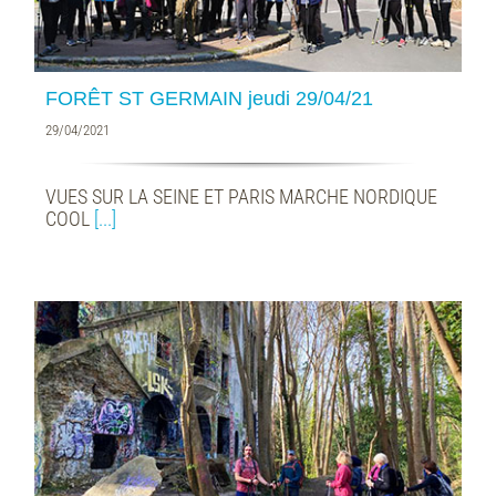
FORÊT ST GERMAIN jeudi 29/04/21
29/04/2021
VUES SUR LA SEINE ET PARIS MARCHE NORDIQUE
COOL
[...]