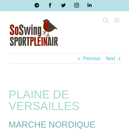
Skip
Telegram
Facebook
Twitter
Instagram
LinkedIn
to
content
Previous
Next
PLAINE DE
VERSAILLES
MARCHE NORDIQUE