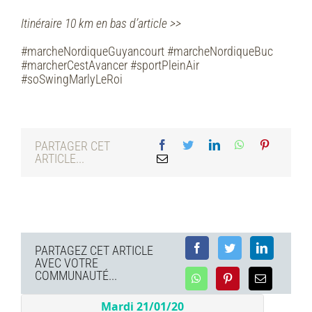
Itinéraire 10 km en bas d’article >>
#marcheNordiqueGuyancourt #marcheNordiqueBuc
#marcherCestAvancer #sportPleinAir
#soSwingMarlyLeRoi
PARTAGER CET
ARTICLE...
PARTAGEZ CET ARTICLE
AVEC VOTRE
COMMUNAUTÉ...