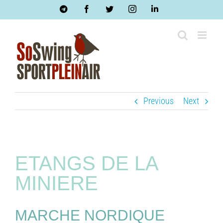
Skip
Telegram
Facebook
Twitter
Instagram
LinkedIn
to
content
Previous
Next
ETANGS DE LA
MINIERE
MARCHE NORDIQUE