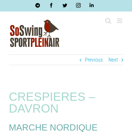
Skip
Telegram
Facebook
Twitter
Instagram
LinkedIn
to
content
Previous
Next
CRESPIERES –
DAVRON
MARCHE NORDIQUE